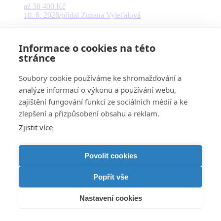
až 38 400 Kč
10. 6. 2026
/
přidal Zuzana Vyleťalová
Skladník – Litovel
Informace o cookies na této
až 38 400 Kč
stránce
3. 8. 2026
/
přidal Světlana Světlana Gregrová
Soubory cookie používáme ke shromažďování a
Nenašli jste vhodnou pozici?
analýze informací o výkonu a používání webu,
zajištění fungování funkcí ze sociálních médií a ke
Zašlete nám svůj životopis.
zlepšení a přizpůsobení obsahu a reklam.
My prověříme, zda nehledáme právě Vás!
Zjistit více
Ozvěte se nám
www.mtcomax.cz
Máte dotazy k nabízené pozici?
Povolit cookies
+420 603 358 885
© 2023 Všechna práva vyhrazena,
METAL TRADE COMAX, a.s.
Popřít vše
Scroll to top
Nastavení cookies