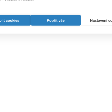
Šebek
lit cookies
Popřít vše
Nastavení c