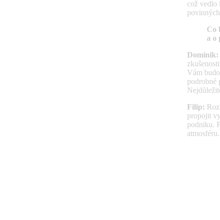
což vedlo
povinných
Co 
a o 
Dominik:
zkušenosti
Vám budou 
podrobné 
Nejdůležit
Filip:
Roz
propojit v
podniku. P
atmosféru.