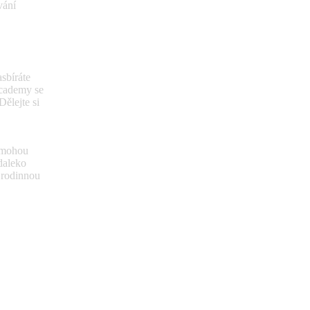
vání
asbíráte
Academy se
ělejte si
 mohou
daleko
 rodinnou