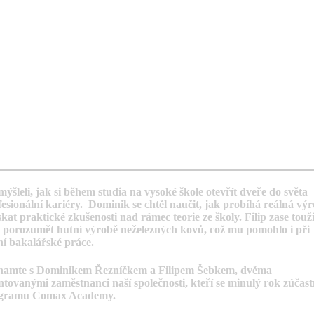
ýšleli, jak si během studia na vysoké škole otevřít dveře do světa
fesionální kariéry. Dominik se chtěl naučit, jak probíhá reálná vý
skat praktické zkušenosti nad rámec teorie ze školy. Filip zase touži
e porozumět hutní výrobě neželezných kovů, což mu pomohlo i při
ní bakalářské práce.
namte s Dominikem Řezníčkem a Filipem Šebkem, dvěma
ntovanými zaměstnanci naší společnosti, kteří se minulý rok zúčastn
gramu Comax Academy.