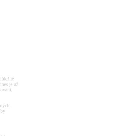
důležité
dnes je už
vování,
ených.
oby