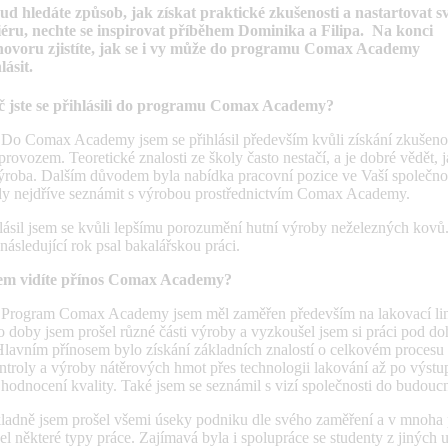
ud hledáte způsob, jak získat praktické zkušenosti a nastartovat s
iéru, nechte se inspirovat příběhem Dominika a Filipa. Na konci
hovoru zjistíte, jak se i vy může do programu Comax Academy
lásit.
č jste se přihlásili do programu Comax Academy?
:
Do Comax Academy jsem se přihlásil především kvůli získání zkušeno
provozem. Teoretické znalosti ze školy často nestačí, a je dobré vědět, 
roba. Dalším důvodem byla nabídka pracovní pozice ve Vaší společnos
edy nejdříve seznámit s výrobou prostřednictvím Comax Academy.
lásil jsem se kvůli lepšímu porozumění hutní výroby neželezných kovů
následující rok psal bakalářskou práci.
em vidíte přínos Comax Academy?
Program Comax Academy jsem měl zaměřen především na lakovací li
 doby jsem prošel různé části výroby a vyzkoušel jsem si práci pod d
lavním přínosem bylo získání základních znalostí o celkovém procesu
ntroly a výroby nátěrových hmot přes technologii lakování až po výstu
 hodnocení kvality. Také jsem se seznámil s vizí společnosti do budouc
adně jsem prošel všemi úseky podniku dle svého zaměření a v mnoha 
el některé typy práce. Zajímavá byla i spolupráce se studenty z jiných u