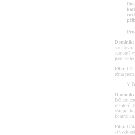
Pok
kar
roz
přih
Pro
Dominik
s reálným 
samotná vý
jsem se t
Filip:
Přih
téma jsem 
V č
Dominik:
Během této
mentorů. H
vstupní ko
kontrolu a
Filip:
Důkl
si vyzkouš