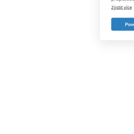
Bc. Filip 
Zjistit více
Povo