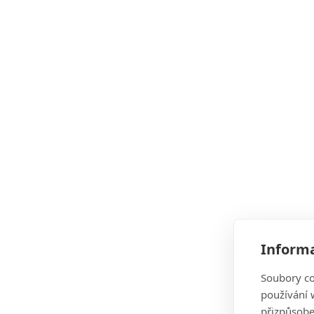
Informa
Soubory co
používání w
přizpůsobe