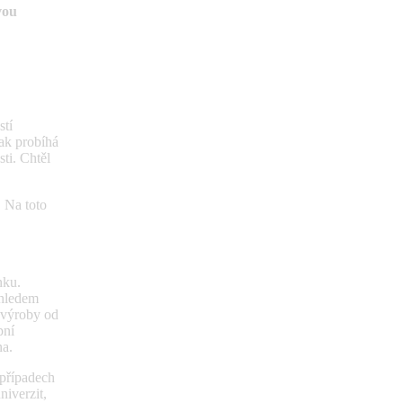
vou
stí
jak probíhá
ti. Chtěl
. Na toto
nku.
ohledem
 výroby od
pní
na.
případech
niverzit,