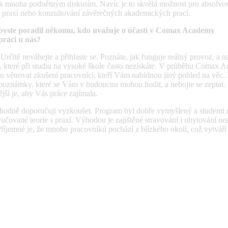
 k mnoha podnětným diskusím. Navíc je to skvělá možnost pro absolvo
 praxí nebo konzultování závěrečných akademických prací.
byste poradil někomu, kdo uvažuje o účasti v Comax Academy
práci u nás?
Určitě neváhejte a přihlaste se. Poznáte, jak funguje reálný provoz, a n
, které při studiu na vysoké škole často nezískáte. V průběhu Comax 
věnovat zkušení pracovníci, kteří Vám nabídnou jiný pohled na věc. D
poznámky, které se Vám v budoucnu mohou hodit, a nebojte se zeptat.
ější je, aby Vás práce zajímala.
hodně doporučuji vyzkoušet. Program byl dobře vymyšlený a studenti
yučované teorie s praxí. Výhodou je zajištěné stravování i ubytování ne
říjemné je, že mnoho pracovníků pochází z blízkého okolí, což vytváří