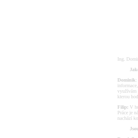
Ing. Domi
Jak
Dominik
:
informace,
využívám p
kterou hod
Filip:
V hu
Práce je n
nachází k
Jso