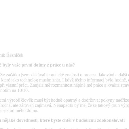
nik Řezníček
é byly vaše první dojmy z práce u nás?
 Ze začátku jsem získával teoretické znalosti o procesu lakování a další 
 které jako technolog musím znát. I když těchto informací bylo hodně, 
ři vlastní práci. Zaujala mě rozmanitost náplně mé práce a kvalita stra
notím na 10/10.
tní výrobě člověk musí být hodně opatrný a dodržovat pokyny nadříz
áročná, ale zároveň zajímavá. Nenapadlo by mě, že se takový druh výr
ousek od mého domu.
u nějaké dovednosti, které byste chtěl v budoucnu zdokonalovat?