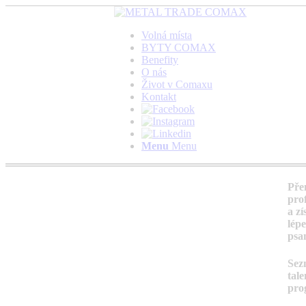
Volná místa
BYTY COMAX
Benefity
O nás
Život v Comaxu
Kontakt
Menu
Menu
Přem
pro
a zí
lép
psa
Sez
tale
pro